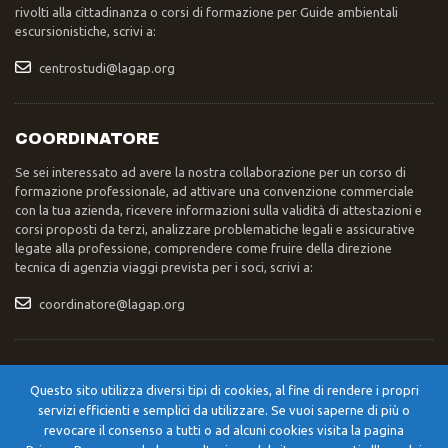
rivolti alla cittadinanza o corsi di formazione per Guide ambientali
escursionistiche, scrivi a:
centrostudi@lagap.org
COORDINATORE
Se sei interessato ad avere la nostra collaborazione per un corso di
formazione professionale, ad attivare una convenzione commerciale
con la tua azienda, ricevere informazioni sulla validità di attestazioni e
corsi proposti da terzi, analizzare problematiche legali e assicurative
legate alla professione, comprendere come fruire della direzione
tecnica di agenzia viaggi prevista per i soci, scrivi a:
coordinatore@lagap.org
INVIO POSTA
Questo sito utilizza diversi tipi di cookies, al fine di rendere i propri
Se devi inviare una lettera, un pacco, una raccomandata, scrivi a:
servizi efficienti e semplici da utilizzare. Se vuoi saperne di più o
Segreteria Nazionale LAGAP – Str. XXIV Maggio 42/A – 06055 –
revocare il consenso a tutti o ad alcuni cookies visita la pagina
Cerqueto di Marsciano (PG)