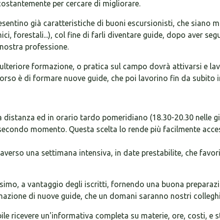
ostantemente per cercare di migliorare.
sentino già caratteristiche di buoni escursionisti, che siano mag
ci, forestali...), col fine di farli diventare guide, dopo aver s
 nostra professione.
lteriore formazione, o pratica sul campo dovrà attivarsi e lavo
orso è di formare nuove guide, che poi lavorino fin da subito i
a distanza ed in orario tardo pomeridiano (18.30-20.30 nelle 
 secondo momento. Questa scelta lo rende più facilmente acces
raverso una settimana intensiva, in date prestabilite, che fa
ssimo, a vantaggio degli iscritti, fornendo una buona preparaz
mazione di nuove guide, che un domani saranno nostri colleghi
ile ricevere un'informativa completa su materie, ore, costi, e s