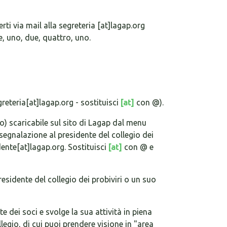
rti via mail alla segreteria [at]lagap.org
e, uno, due, quattro, uno.
reteria[at]lagap.org - sostituisci
[at]
con @).
o) scaricabile sul sito di Lagap dal menu
a segnalazione al presidente del collegio dei
dente[at]lagap.org. Sostituisci
[at]
con @ e
presidente del collegio dei probiviri o un suo
e dei soci e svolge la sua attività in piena
gio, di cui puoi prendere visione in "area