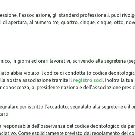
essione, l'associazione, gli standard professionali, puoi rivolge
 di apertura, al numero tre, quattro, cinque, cinque, otto, nov
o, in giorni ed orari lavorativi, scrivendo alla segreteria (seg
iato abbia violato il codice di condotta (o codice deontologic
la nostra associazione tramite il
registro soci
, inoltra la tu
per conoscenza, al presidente nazionale dell'associazione presi
segnalare per iscritto l'accaduto, segnalalo alla segreterie e il 
arti.
smo responsabile dell'osservanza del codice deontologico da part
iativo. Come esplicitamente previsto dal regolamento del colle