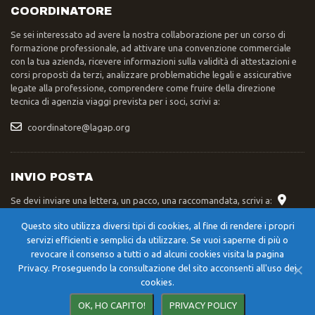
COORDINATORE
Se sei interessato ad avere la nostra collaborazione per un corso di
formazione professionale, ad attivare una convenzione commerciale
con la tua azienda, ricevere informazioni sulla validità di attestazioni e
corsi proposti da terzi, analizzare problematiche legali e assicurative
legate alla professione, comprendere come fruire della direzione
tecnica di agenzia viaggi prevista per i soci, scrivi a:
coordinatore@lagap.org
INVIO POSTA
Se devi inviare una lettera, un pacco, una raccomandata, scrivi a:
Segreteria Nazionale LAGAP – Str. XXIV Maggio 42/A – 06055 –
Questo sito utilizza diversi tipi di cookies, al fine di rendere i propri
Cerqueto di Marsciano (PG)
servizi efficienti e semplici da utilizzare. Se vuoi saperne di più o
revocare il consenso a tutti o ad alcuni cookies visita la pagina
Privacy. Proseguendo la consultazione del sito acconsenti all'uso dei
cookies.
©
2023 - 2026
LAGAP
Credits
OK, HO CAPITO!
PRIVACY POLICY