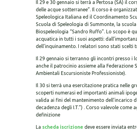
Il 29 e 30 gennaio si terrà a Pertosa (SA) il co
delle acque sotterranee”. Il corso è organizz
Speleologica Italiana ed il Coordinamento Scu
Scuola di Speleologia di Summonte, la scuola 
Biospeleologia “Sandro Ruffo”. Lo scopo è qu
acquatica in tutti i suoi aspetti: dall’importan
dell’inquinamento. I relatori sono stati scelti 
Il 29 gennaio si terranno gli incontri presso i
anche il patrocinio assieme alla Federazione
Ambientali Escursioniste Professioniste).
Il 30 si terrà una esercitazione pratica nelle 
scoperti numerasi ed importanti animali ipogei
valida ai fini del mantenimento dell’incarico 
decadenza degli I.T.”) . Corso valevole come a
definizione
La
scheda iscrizione
deve essere inviata entr