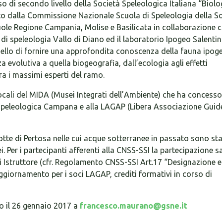
rso di secondo livello della Società Speleologica Italiana “Biolo
ato dalla Commissione Nazionale Scuola di Speleologia della S
ole Regione Campania, Molise e Basilicata in collaborazione c
di speleologia Vallo di Diano ed il laboratorio Ipogeo Salentin
ello di fornire una approfondita conoscenza della fauna ipog
za evolutiva a quella biogeografia, dall’ecologia agli effetti
tra i massimi esperti del ramo.
 locali del MIDA (Musei Integrati dell’Ambiente) che ha concesso
 Speleologica Campana e alla LAGAP (Libera Associazione Guid
grotte di Pertosa nelle cui acque sotterranee in passato sono sta
. Per i partecipanti afferenti alla CNSS-SSI la partecipazione s
di Istruttore (cfr. Regolamento CNSS-SSI Art.17 “Designazione e
ggiornamento per i soci LAGAP, crediti formativi in corso di
o il 26 gennaio 2017 a
francesco.maurano@gsne.it