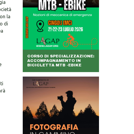
gia
ocietà
on la
o di
ea
CORSO DI SPECIALIZZAZIONE:
ACCOMPAGNAMENTO IN
e
BICICLETTA MTB -EBIKE
ti
arà