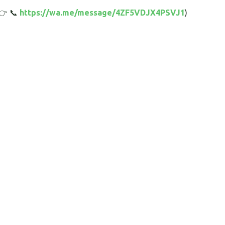
👉 📞️
https://wa.me/message/4ZF5VDJX4PSVJ1
)