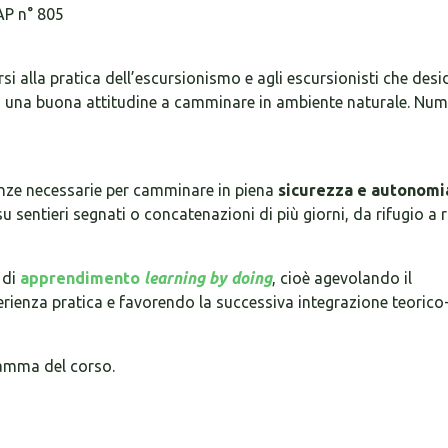
AP n° 805
si alla pratica dell’escursionismo e agli escursionisti che desi
ta una buona attitudine a camminare in ambiente naturale. Nu
enze necessarie per camminare in piena
sicurezza e autonomi
u sentieri segnati o concatenazioni di più giorni, da rifugio a r
 di
apprendimento
learning by doing
, cioè agevolando il
erienza pratica e favorendo la successiva integrazione teorico
gramma del corso.