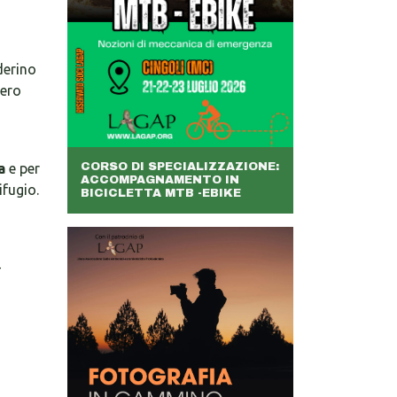
derino
mero
a
e per
CORSO DI SPECIALIZZAZIONE:
ACCOMPAGNAMENTO IN
ifugio.
BICICLETTA MTB -EBIKE
-