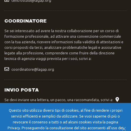
centrostudi@lagap.org
COORDINATORE
Se sei interessato ad avere la nostra collaborazione per un corso di
formazione professionale, ad attivare una convenzione commerciale
con la tua azienda, ricevere informazioni sulla validità di attestazioni e
corsi proposti da terzi, analizzare problematiche legali e assicurative
legate alla professione, comprendere come fruire della direzione
tecnica di agenzia viaggi prevista per i soci, scrivi a:
coordinatore@lagap.org
INVIO POSTA
Se devi inviare una lettera, un pacco, una raccomandata, scrivi a:
Segreteria Nazionale LAGAP – Str. XXIV Maggio 42/A – 06055 –
Questo sito utilizza diversi tipi di cookies, al fine di rendere i propri
Cerqueto di Marsciano (PG)
servizi efficienti e semplici da utilizzare. Se vuoi saperne di più o
revocare il consenso a tutti o ad alcuni cookies visita la pagina
Privacy. Proseguendo la consultazione del sito acconsenti all'uso dei