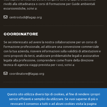
rivolti alla cittadinanza o corsi di formazione per Guide ambientali
escursionistiche, scrivi a:
centrostudi@lagap.org
COORDINATORE
Se sei interessato ad avere la nostra collaborazione per un corso di
formazione professionale, ad attivare una convenzione commerciale
con la tua azienda, ricevere informazioni sulla validità di attestazioni e
corsi proposti da terzi, analizzare problematiche legali e assicurative
legate alla professione, comprendere come fruire della direzione
tecnica di agenzia viaggi prevista per i soci, scrivi a:
coordinatore@lagap.org
INVIO POSTA
Questo sito utilizza diversi tipi di cookies, al fine di rendere i propri
Se devi inviare una lettera, un pacco, una raccomandata, scrivi a:
servizi efficienti e semplici da utilizzare. Se vuoi saperne di più o
Segreteria Nazionale LAGAP – Str. XXIV Maggio 42/A – 06055 –
revocare il consenso a tutti o ad alcuni cookies visita la pagina