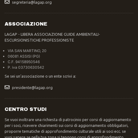
segreteria@lagap.org
ASSOCIAZIONE
LAGAP - LIBERA ASSOCIAZIONE GUIDE AMBIENTALI-
ESCURSIONISTICHE PROFESSIONISTE
VIA SAN MARTINO, 20
06081 ASSISI (PG)
C.F. 94158950546
P. iva 03730630542
Se sei un’associazione o un ente scrivi a:
presidente@lagap.org
CENTRO STUDI
Se vuoi inoltrare una richiesta di patrocinio per corsi di aggiornamento
per i soci, ricevere chiarimenti sui corsi di aggiornamento obbligatori,
proporre tematiche di approfondimento culturale utili ai soci ecc. se
vuoi sapere se nella tua zona si tengono corsi di approfondimento