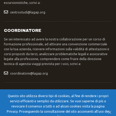
escursionistiche, scrivi a:
centrostudi@lagap.org
COORDINATORE
Se sei interessato ad avere la nostra collaborazione per un corso di
formazione professionale, ad attivare una convenzione commerciale
con la tua azienda, ricevere informazioni sulla validità di attestazioni e
corsi proposti da terzi, analizzare problematiche legali e assicurative
legate alla professione, comprendere come fruire della direzione
tecnica di agenzia viaggi prevista per i soci, scrivi a:
coordinatore@lagap.org
INVIO POSTA
Questo sito utilizza diversi tipi di cookies, al fine di rendere i propri
Se devi inviare una lettera, un pacco, una raccomandata, scrivi a:
servizi efficienti e semplici da utilizzare. Se vuoi saperne di più o
Segreteria Nazionale LAGAP – Str. XXIV Maggio 42/A – 06055 –
revocare il consenso a tutti o ad alcuni cookies visita la pagina
Cerqueto di Marsciano (PG)
Privacy. Proseguendo la consultazione del sito acconsenti all'uso dei