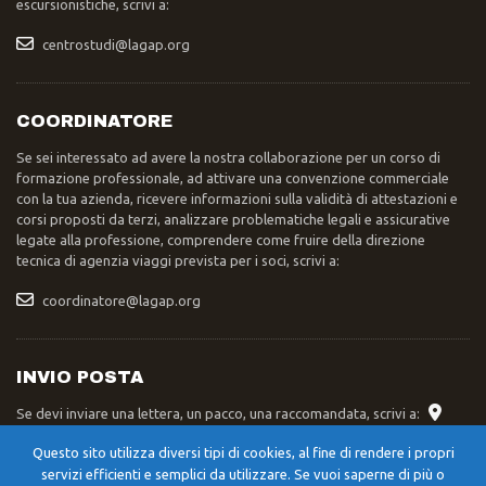
escursionistiche, scrivi a:
centrostudi@lagap.org
COORDINATORE
Se sei interessato ad avere la nostra collaborazione per un corso di
formazione professionale, ad attivare una convenzione commerciale
con la tua azienda, ricevere informazioni sulla validità di attestazioni e
corsi proposti da terzi, analizzare problematiche legali e assicurative
legate alla professione, comprendere come fruire della direzione
tecnica di agenzia viaggi prevista per i soci, scrivi a:
coordinatore@lagap.org
INVIO POSTA
Se devi inviare una lettera, un pacco, una raccomandata, scrivi a:
Segreteria Nazionale LAGAP – Str. XXIV Maggio 42/A – 06055 –
Questo sito utilizza diversi tipi di cookies, al fine di rendere i propri
Cerqueto di Marsciano (PG)
servizi efficienti e semplici da utilizzare. Se vuoi saperne di più o