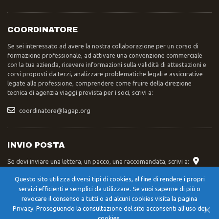
COORDINATORE
Se sei interessato ad avere la nostra collaborazione per un corso di
formazione professionale, ad attivare una convenzione commerciale
con la tua azienda, ricevere informazioni sulla validità di attestazioni e
corsi proposti da terzi, analizzare problematiche legali e assicurative
legate alla professione, comprendere come fruire della direzione
tecnica di agenzia viaggi prevista per i soci, scrivi a:
coordinatore@lagap.org
INVIO POSTA
Se devi inviare una lettera, un pacco, una raccomandata, scrivi a:
Segreteria Nazionale LAGAP – Str. XXIV Maggio 42/A – 06055 –
Questo sito utilizza diversi tipi di cookies, al fine di rendere i propri
Cerqueto di Marsciano (PG)
servizi efficienti e semplici da utilizzare. Se vuoi saperne di più o
revocare il consenso a tutti o ad alcuni cookies visita la pagina
Privacy. Proseguendo la consultazione del sito acconsenti all'uso dei
cookies.
©
2023 - 2026
LAGAP