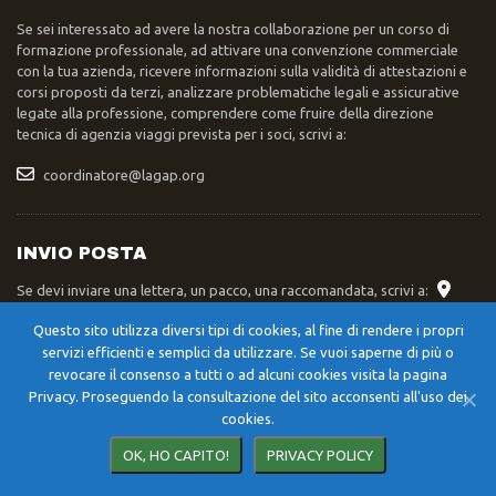
Se sei interessato ad avere la nostra collaborazione per un corso di
formazione professionale, ad attivare una convenzione commerciale
con la tua azienda, ricevere informazioni sulla validità di attestazioni e
corsi proposti da terzi, analizzare problematiche legali e assicurative
legate alla professione, comprendere come fruire della direzione
tecnica di agenzia viaggi prevista per i soci, scrivi a:
coordinatore@lagap.org
INVIO POSTA
Se devi inviare una lettera, un pacco, una raccomandata, scrivi a:
Segreteria Nazionale LAGAP – Str. XXIV Maggio 42/A – 06055 –
Questo sito utilizza diversi tipi di cookies, al fine di rendere i propri
Cerqueto di Marsciano (PG)
servizi efficienti e semplici da utilizzare. Se vuoi saperne di più o
revocare il consenso a tutti o ad alcuni cookies visita la pagina
Privacy. Proseguendo la consultazione del sito acconsenti all'uso dei
cookies.
©
2023 - 2026
LAGAP
Credits
OK, HO CAPITO!
PRIVACY POLICY
developed with
by
vulcano.digital