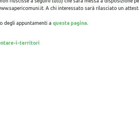
i non riuscisse a seguirli tutti) che sarà messa a disposizione pe
www.sapericomuni.it. A chi interessato sarà rilasciato un attest
rio degli appuntamenti a
questa pagina.
ntare-i-territori