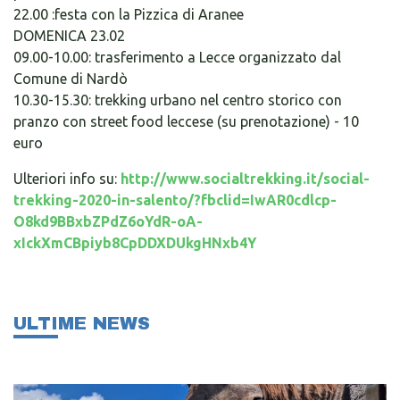
22.00 :festa con la Pizzica di Aranee
DOMENICA 23.02
09.00-10.00: trasferimento a Lecce organizzato dal
Comune di Nardò
10.30-15.30: trekking urbano nel centro storico con
pranzo con street food leccese (su prenotazione) - 10
euro
Ulteriori info su:
http://www.socialtrekking.it/social-
trekking-2020-in-salento/?fbclid=IwAR0cdlcp-
O8kd9BBxbZPdZ6oYdR-oA-
xIckXmCBpiyb8CpDDXDUkgHNxb4Y
ULTIME NEWS