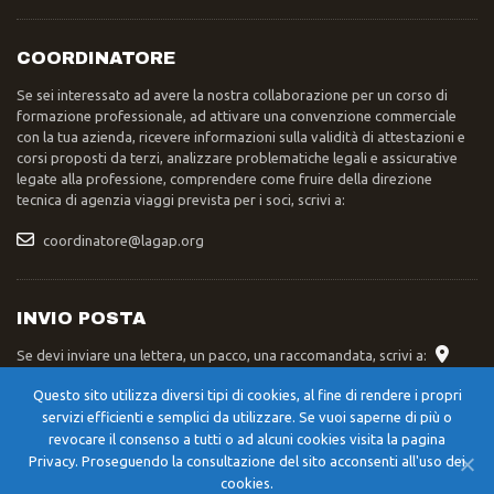
COORDINATORE
Se sei interessato ad avere la nostra collaborazione per un corso di
formazione professionale, ad attivare una convenzione commerciale
con la tua azienda, ricevere informazioni sulla validità di attestazioni e
corsi proposti da terzi, analizzare problematiche legali e assicurative
legate alla professione, comprendere come fruire della direzione
tecnica di agenzia viaggi prevista per i soci, scrivi a:
coordinatore@lagap.org
INVIO POSTA
Se devi inviare una lettera, un pacco, una raccomandata, scrivi a:
Segreteria Nazionale LAGAP – Str. XXIV Maggio 42/A – 06055 –
Questo sito utilizza diversi tipi di cookies, al fine di rendere i propri
Cerqueto di Marsciano (PG)
servizi efficienti e semplici da utilizzare. Se vuoi saperne di più o
revocare il consenso a tutti o ad alcuni cookies visita la pagina
Privacy. Proseguendo la consultazione del sito acconsenti all'uso dei
cookies.
©
2023 - 2026
LAGAP